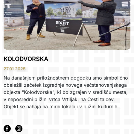
KOLODVORSKA
27.01.2025
Na današnjem priložnostnem dogodku smo simbolično
obeležili začetek izgradnje novega večstanovanjskega
objekta "Kolodvorska", ki bo zgrajen v središču mesta,
v neposredni bližini vrtca Vrtiljak, na Cesti talcev.
Objekt se nahaja na mirni lokaciji v bližini kulturnih
objektov, trgovin, ter ostale, za kakovostno bivanje
pomembne infrastrukture. Hkrati pa so uporabniku na
voljo zelene, rekreativne in športne površine ter objekti,