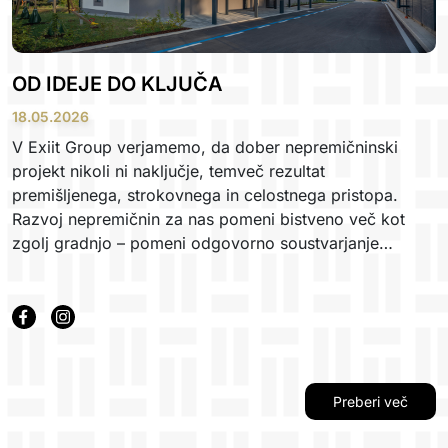
OD IDEJE DO KLJUČA
18.05.2026
V Exiit Group verjamemo, da dober nepremičninski
projekt nikoli ni naključje, temveč rezultat
premišljenega, strokovnega in celostnega pristopa.
Razvoj nepremičnin za nas pomeni bistveno več kot
zgolj gradnjo – pomeni odgovorno soustvarjanje
prostora, ki vpliva na ljudi, okolje in prihodnost.
Preberi več