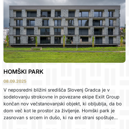
HOMŠKI PARK
08.09.2025
V neposredni bližini središča Slovenj Gradca je v
sodelovanju strokovne in povezane ekipe Exiit Group
končan nov večstanovanjski objekt, ki obljublja, da bo
dom več kot le prostor za življenje. Homški park je
zasnovan s srcem in dušo, ki na eni strani spoštuje
naravo ter hkrati zadovolji sodobne potrebe družin. 25