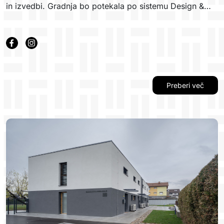
in izvedbi. Gradnja bo potekala po sistemu Design &
Build v skladu z določili FIDIC Rumene knjige, kar
pomeni, da projektiranje in gradnja potekata znotraj
enotnega procesa. Tak način izvedbe omogoča boljšo
usklajenost med načrtovanjem in gradnjo ter prispeva k
učinkovitejši organizaciji in kakovosti končnega
objekta.
Preberi več