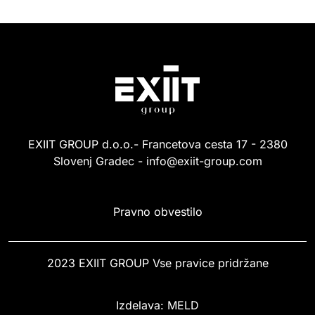
m². Projekt “Kolodvorska” je pomemben korak v tej
smeri. Načrtovali smo ga z mislijo na kakovost bivanja,
energetsko učinkovitost in potrebe današnjih družin ter
tudi najbolj zahtevnih posameznikov.«
EXIIT GROUP d.o.o.- Francetova cesta 17 - 2380
Slovenj Gradec - info@exiit-group.com
Pravno obvestilo
2023 EXIIT GROUP Vse pravice pridržane
Izdelava: MELD