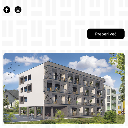
prostornih in svetlih stanovanj, vsebinsko in smiselno
povezanih z naravno okolico, je v sklopu tega projekta
zgled nove dimenzije bivanja.
Preberi več