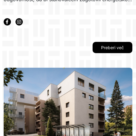
učinkovito in udobno bivanje v neposredni bližini
neokrnjene narave in urbanega središča.
Preberi več