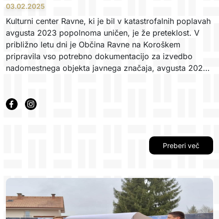
03.02.2025
Kulturni center Ravne, ki je bil v katastrofalnih poplavah
avgusta 2023 popolnoma uničen, je že preteklost. V
približno letu dni je Občina Ravne na Koroškem
pripravila vso potrebno dokumentacijo za izvedbo
nadomestnega objekta javnega značaja, avgusta 2024
je bilo izdano gradbeno dovoljenje, v septembru 2024
pa smo, po uspešni kandidaturi na javnem razpisu, s
ponosom podpisali pogodbo za izvedbo novega
objekta. Projekt se izvaja po modelu design&build, v
okviru katerega smo prevzeli tudi celotno projektiranje
objekta. Z vso odgovornostjo smo skupaj z naročnikom
Preberi več
pristopili k načrtovanju izvedbe prostora, ki bo na
sodobni zasnovi, izhajajoč iz tradicije, odražal kulturo
in vrednote lokalne skupnosti ter predstavljal
edinstveno kulturno dogajalno prizorišče v mestu.