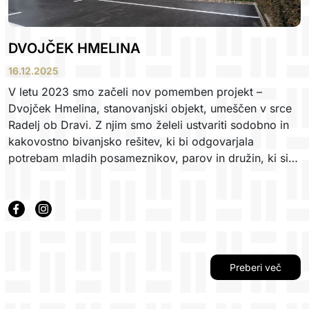
DVOJČEK HMELINA
16.12.2025
V letu 2023 smo začeli nov pomemben projekt –
Dvojček Hmelina, stanovanjski objekt, umeščen v srce
Radelj ob Dravi. Z njim smo želeli ustvariti sodobno in
kakovostno bivanjsko rešitev, ki bi odgovarjala
potrebam mladih posameznikov, parov in družin, ki si
želijo funkcionalen, svetel in dobro zasnovan dom v
urejenem in mirnem okolju. Projekt je bil zasnovan z
mislijo na dolgoročno kakovost in trajnost, hkrati pa
tako, da prostoru doda novo vrednost na način, ki
spoštuje obstoječe naselje in njegove značilnosti.
Preberi več