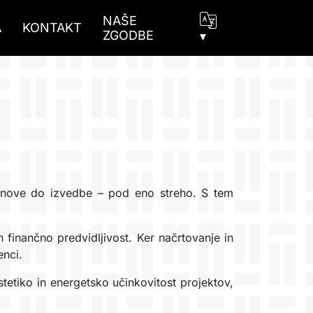
NAŠE
A
KONTAKT
ZGODBE
▾
snove do izvedbe – pod eno streho. S tem
 finančno predvidljivost. Ker načrtovanje in
enci.
estetiko in energetsko učinkovitost projektov,