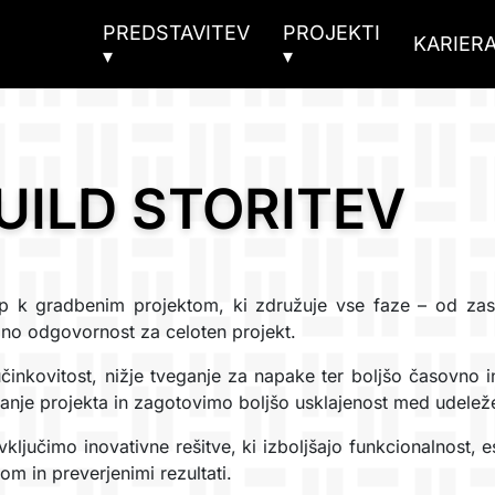
PREDSTAVITEV
PROJEKTI
KARIER
▾
▾
UILD STORITEV
op k gradbenim projektom, ki združuje vse faze – od za
o odgovornost za celoten projekt.
inkovitost, nižje tveganje za napake ter boljšo časovno in
anje projekta in zagotovimo boljšo usklajenost med udelež
vključimo inovativne rešitve, ki izboljšajo funkcionalnost, 
om in preverjenimi rezultati.