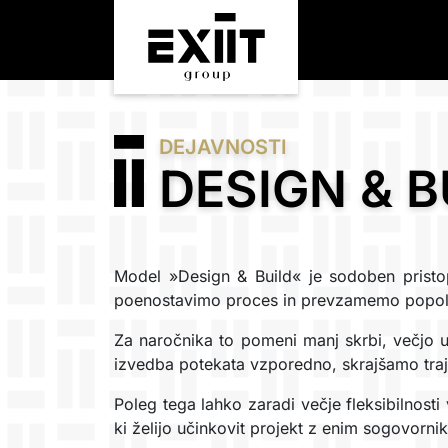
DEJAVNOSTI
DESIGN & B
Model »Design & Build« je sodoben prist
poenostavimo proces in prevzamemo popoln
Za naročnika to pomeni manj skrbi, večjo uč
izvedba potekata vzporedno, skrajšamo traj
Poleg tega lahko zaradi večje fleksibilnosti 
ki želijo učinkovit projekt z enim sogovornik