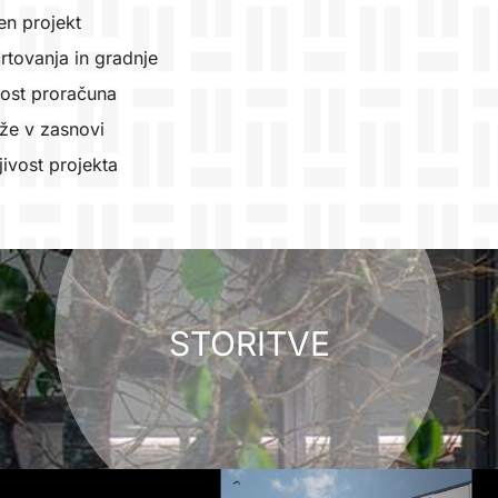
en projekt
rtovanja in gradnje
vost proračuna
 že v zasnovi
jivost projekta
STORITVE