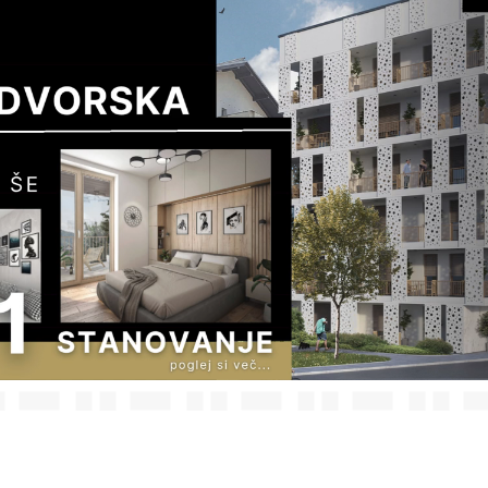
ETOVALNI
DESIGN & 
ŽENIRING
STORIT
IZVAJALSKI
INŽENIRING