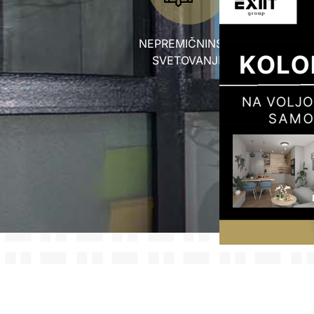
NEPREMIČNINSKO
SVETOVANJE
SV
IN